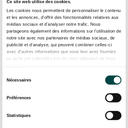
Ce site web utilise des cookies.
et la maîtrise de la lumière deviennent rapidement
Les cookies nous permettent de personnaliser le contenu
des enjeux importants au quotidien.
et les annonces, d'offrir des fonctionnalités relatives aux
Les erreurs fréquentes lorsque
médias sociaux et d'analyser notre trafic. Nous
partageons également des informations sur l'utilisation de
tout est pensé trop tard
notre site avec nos partenaires de médias sociaux, de
publicité et d'analyse, qui peuvent combiner celles-ci
Sur chantier, certaines problématiques reviennent
avec d'autres informations que vous leur avez fournies
régulièrement lorsque l’habillage des fenêtres n’a
ou qu'ils ont collectées lors de votre utilisation de leurs
pas été intégré suffisamment tôt dans le projet :
services.
Sélection
coffres visibles
Nécessaires
du
consentement
stores mal dimensionnés
Préférences
câblages apparents
Statistiques
manque d’occultation