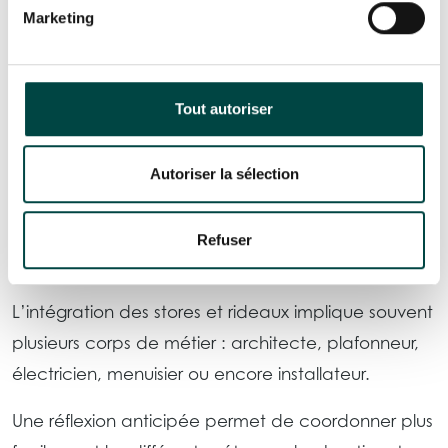
modifications de dernière minute
Marketing
solutions techniques choisies par défaut plutôt
que par réelle cohérence avec le projet
Tout autoriser
Au-delà de l’aspect esthétique, ces ajustements
peuvent rapidement impacter les délais, le budget
Autoriser la sélection
et la qualité globale des finitions.
Une coordination essentielle sur
Refuser
chantier
L’intégration des stores et rideaux implique souvent
plusieurs corps de métier : architecte, plafonneur,
électricien, menuisier ou encore installateur.
Une réflexion anticipée permet de coordonner plus